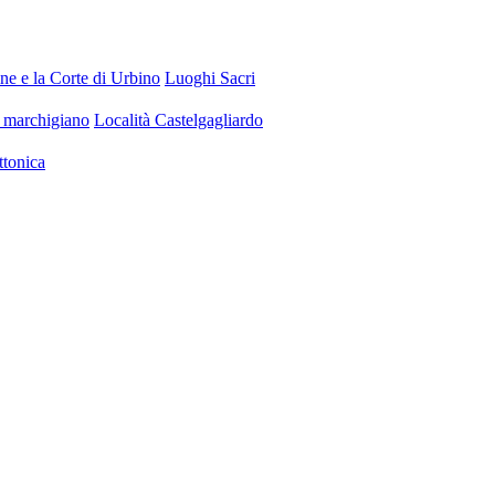
ine e la Corte di Urbino
Luoghi Sacri
a marchigiano
Località Castelgagliardo
ttonica