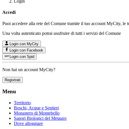
Login
Accedi
Puoi accedere alla rete del Comune tramite il tuo account MyCity, le 
Una volta autenticato potrai usufruire di tutti i servizi del Comune
Login con MyCity
Login con Facebook
Login con Spid
Non hai un account MyCity?
Registrati
Menu
Territorio
Boschi, Acque e Sentieri
Monastero di Montebello
Sapori Biologici del Metauro
Dove alloggiare